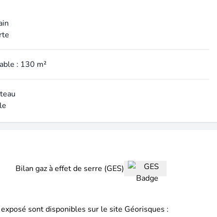
ain
rte
table : 130 m²
ateau
lle
Bilan gaz à effet de serre (GES)
 exposé sont disponibles sur le site Géorisques :