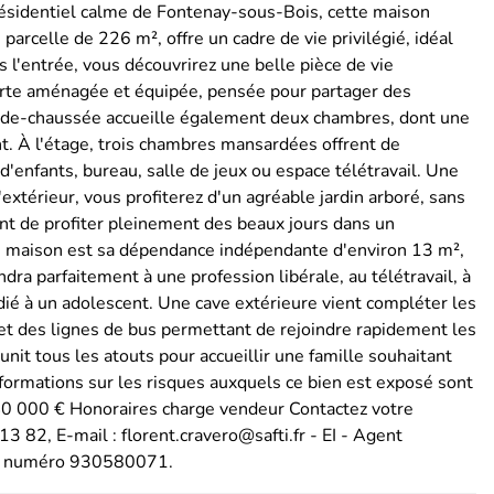
ésidentiel calme de Fontenay-sous-Bois, cette maison
parcelle de 226 m², offre un cadre de vie privilégié, idéal
 l'entrée, vous découvrirez une belle pièce de vie
verte aménagée et équipée, pensée pour partager des
z-de-chaussée accueille également deux chambres, dont une
nt. À l'étage, trois chambres mansardées offrent de
enfants, bureau, salle de jeux ou espace télétravail. Une
xtérieur, vous profiterez d'un agréable jardin arboré, sans
ant de profiter pleinement des beaux jours dans un
e maison est sa dépendance indépendante d'environ 13 m²,
ndra parfaitement à une profession libérale, au télétravail, à
dié à un adolescent. Une cave extérieure vient compléter les
et des lignes de bus permettant de rejoindre rapidement les
nit tous les atouts pour accueillir une famille souhaitant
nformations sur les risques auxquels ce bien est exposé sont
 440 000 € Honoraires charge vendeur Contactez votre
3 82, E-mail : florent.cravero@safti.fr - EI - Agent
le numéro 930580071.