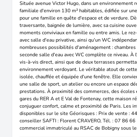
Située avenue Victor Hugo, dans un environnement r
familiale d'environ 130 m² habitables, édifiée sur une 
pour une famille en quête d'espace et de verdure. Dès
traversante, baignée de lumière, avec sa cuisine ou
moments conviviaux en famille ou entre amis. Le re
avec salle d'eau privative, ainsi qu'un WC indépenda
nombreuses possibilités d'aménagement : chambres d'
seconde salle d'eau avec WC complète ce niveau. À l'e
vis-à-vis direct, ainsi que de deux terrasses permett
environnement verdoyant. Le véritable atout de cett
isolée, chauffée et équipée d'une fenêtre. Elle convie
une salle de sport, un atelier ou encore un espace dé
prestations. À proximité des commerces, des écoles 
gares du RER A et E Val de Fontenay, cette maison réu
conjuguer confort, calme et proximité de Paris. Les i
disponibles sur le site Géorisques : Prix de vente :
conseiller SAFTI : Florent CRAVERO, Tél. : 07 86 66 1
commercial immatriculé au RSAC de Bobigny sous 