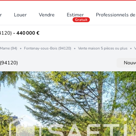
r
Louer
Vendre
Estimer
Professionnels de 
Gratuit
94120)
- 440 000 €
Marne (94)
•
Fontenay-sous-Bois (94120)
•
Vente maison 5 pièces ou plus
•
V
 (94120)
Nouve