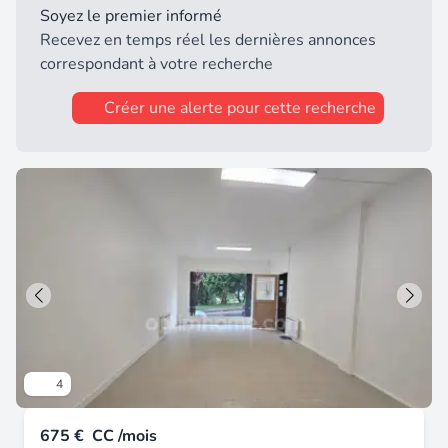
dépôt de garantie : 1000 euros (1 mois de loyer).
Soyez le premier informé
- charge locataire : honoraires agence : 720 euros
Recevez en temps réel les dernières annonces
+ état des lieux : 314 euros.
correspondant à votre recherche
Créer une alerte pour cette recherche
4
675 €
CC /mois