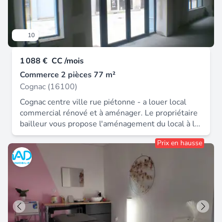
10
1 088 €
CC /mois
Commerce 2 pièces 77 m²
Cognac (16100)
Cognac centre ville rue piétonne - a louer local
commercial rénové et à aménager. Le propriétaire
bailleur vous propose l'aménagement du local à la
demande sous condition de révision du montant
Prix en hausse
locatif. Belle emplacement au cœur du centre ville
et des rues piétonnes. Longueur de vitrine 7
mètres environ incluant la porte d'entrée.
Nombreux stationnements à quelques minutes du
local. Les honoraires d'agence sont à la charge du
locataire, soit 600,00€. Les informations sur les
risques auxquels ce bien est exposé sont