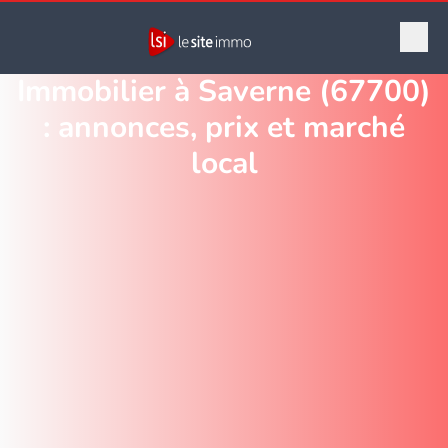
Immobilier à Saverne (67700)
: annonces, prix et marché
local