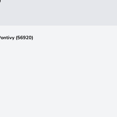
)
Pontivy (56920)