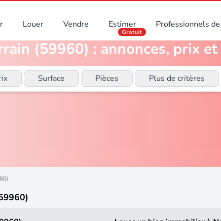
r
Louer
Vendre
Estimer
Professionnels de 
Gratuit
rain (59960) : annonces, prix et
rix
Surface
Pièces
Plus de critères
960)
(59960)