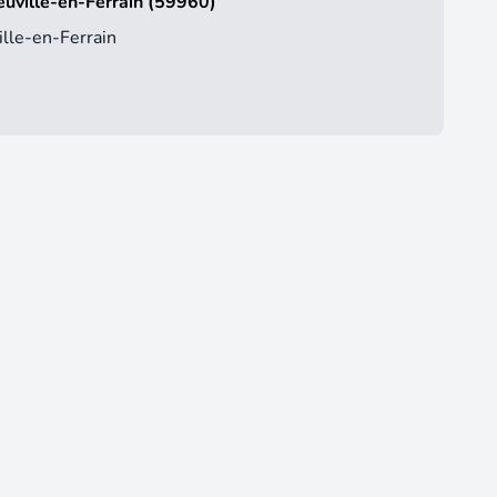
euville-en-Ferrain (59960)
lle-en-Ferrain
3