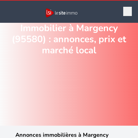
Immobilier à Margency
(95580) : annonces, prix et
marché local
Annonces immobilières à Margency