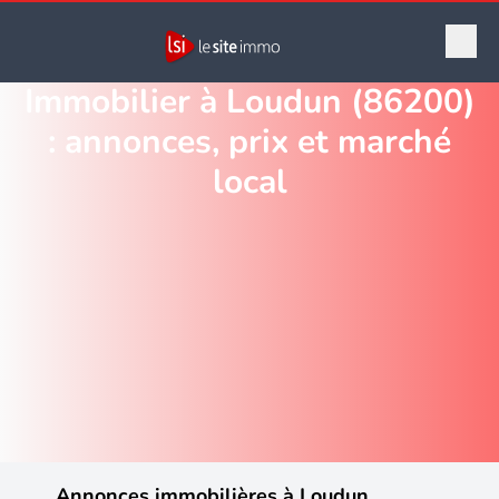
Immobilier à Loudun (86200)
: annonces, prix et marché
local
Annonces immobilières à Loudun