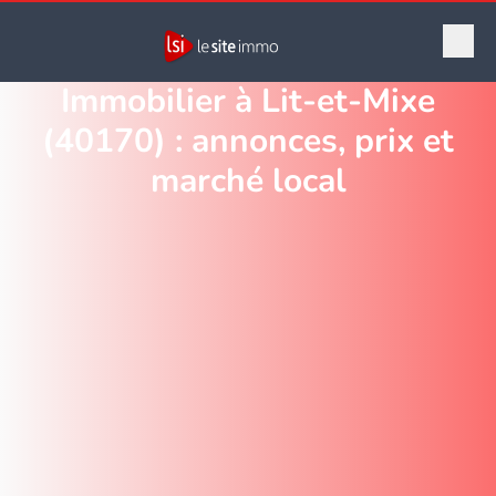
Immobilier à Lit-et-Mixe
(40170) : annonces, prix et
marché local