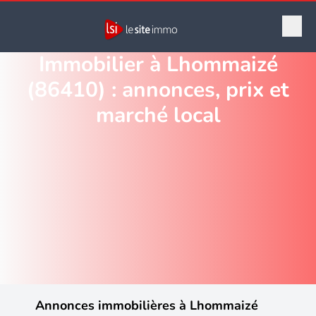
Immobilier à Lhommaizé
(86410) : annonces, prix et
marché local
Annonces immobilières à Lhommaizé