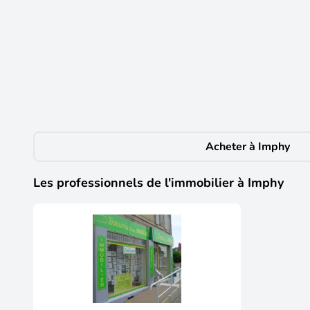
35 000 €
Appartement à vendre 3 pièces IMPHY (58)
Imphy
(58160)
Située sur la commune d'imphy, à proximité immédiate 
d'investissement. Elle se compose d'une cuisine, de de
offrant des espaces de rangement ainsi qu'un agréable 
vos envies et de révéler tout son potentiel. Taxe fonci
de la quote-part de charges (budget prévisionnel) : 0€
informations sur les risques auxquels ce bien est expo
Acheter à Imphy
(rsac n°904 069 606 - greffe de nevers) caroline mathi
Les professionnels de l'immobilier à Imphy