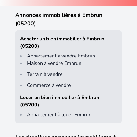
Annonces immobilières à Embrun
(05200)
Acheter un bien immobilier à Embrun
(05200)
Appartement à vendre Embrun
Maison à vendre Embrun
Terrain à vendre
Commerce à vendre
Louer un bien immobilier à Embrun
(05200)
Appartement à louer Embrun