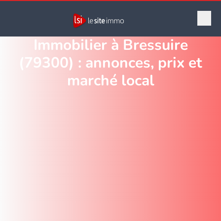
Immobilier à Bressuire
(79300) : annonces, prix et
marché local