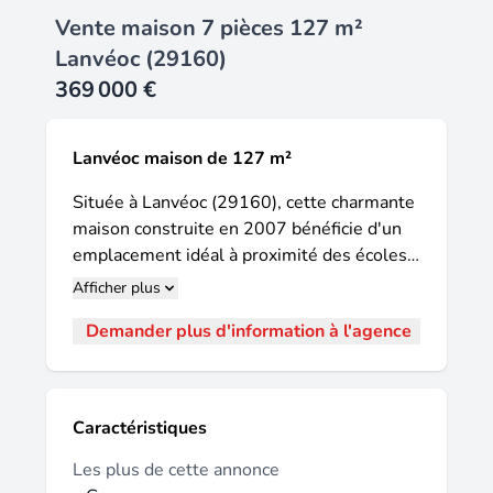
Vente maison 7 pièces 127 m²
Lanvéoc (29160)
369 000 €
Lanvéoc maison de 127 m²
Située à Lanvéoc (29160), cette charmante
maison construite en 2007 bénéficie d'un
emplacement idéal à proximité des écoles
et de la plage. Son terrain de 1500 m²
Afficher plus
arboré et sécurisé offre un cadre paisible et
Demander plus d'information à l'agence
verdoyant. Les aménagements extérieurs
comprennent un garage, un carport et un
parking extérieure. L'exposition Nord-Sud
permet de profiter de la luminosité
Caractéristiques
naturelle tout au long de la journée. Le rez-
de-chaussée se compose d'une cuisine
Les plus de cette annonce