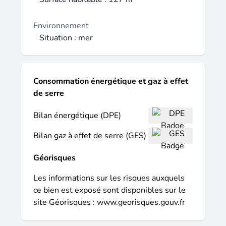
vente : 369 000 € Honoraires charge
vendeur Contactez votre conseiller SAFTI :
Environnement
Renaud GENET, Tél. : 06 27 25 33 15, E-
Situation : mer
mail : renaud.genet@safti.fr - EI - Agent
commercial immatriculé au RSAC de
QUIMPER sous le numéro 878 262 682.
Consommation énergétique et gaz à effet
de serre
Bilan énergétique (DPE)
Bilan gaz à effet de serre (GES)
Géorisques
Les informations sur les risques auxquels
ce bien est exposé sont disponibles sur le
site Géorisques :
www.georisques.gouv.fr