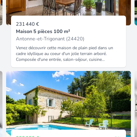
231 440 €
Maison 5 pièces 100 m²
Antonne-et-Trigonant (24420)
Venez découvrir cette maison de plain pied dans un
cadre idyllique au coeur d'un jolie terrain arboré.
Composée d'une entrée, salon-séjour, cuisine
indépendante, salle d'eau, wc, 2 chambres. En sous
sol, garage, cave, wc, salle d'eau, chambre et
buanderie. 15 mn de la zone commerciale, 5 du village
avec école et boulangerie. Proposition d'aménagement
virtuel non contractuelle en dernière photo.
Honoraires inclus dans le prix : 5.2%.