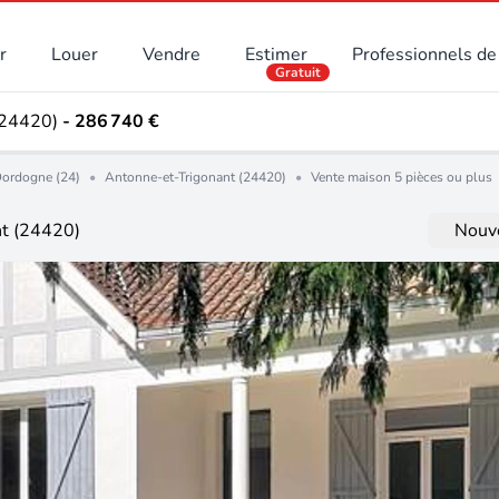
r
Louer
Vendre
Estimer
Professionnels de 
Gratuit
(24420)
- 286 740 €
ordogne (24)
•
Antonne-et-Trigonant (24420)
•
Vente maison 5 pièces ou plus
nt (24420)
Nouve