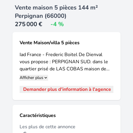
Vente maison 5 pièces 144 m²
Perpignan (66000)
275 000 €
-4 %
Vente Maison/villa 5 pièces
Iad France - Frederic Boitel De Dienval
vous propose : PERPIGNAN SUD. dans le
quartier prisé de LAS COBAS maison de
ville T5 avec piscine ! Découvrez cette
Afficher plus
spacieuse maison de ville de 140 m² de
Demander plus d'information à l'agence
surface habitable environ, avec piscine,
idéalement située au sein du quartier Las
Cobas à Perpignan. Harmonieusement
organisée sur quatre niveaux, vous serez
Caractéristiques
immanquablement séduits par son charme
et son cachet ! Le rez-de-chaussée est
Les plus de cette annonce