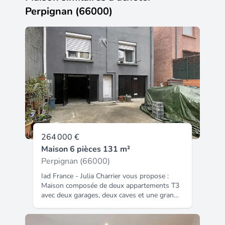
Perpignan (66000)
264 000 €
Maison 6 pièces 131 m²
Perpignan (66000)
Iad France - Julia Charrier vous propose :
Maison composée de deux appartements T3
avec deux garages, deux caves et une grande
cour intérieure – Quartier Las Cobas,
Perpignan Découvrez cette maison 3 faces,
avec une seule mitoyenneté, idéalement