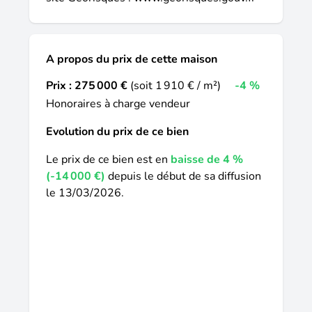
financier. Les informations sur les risques
auxquels ce bien est exposé, y compris
l'obligation légale de débroussaillement,
A propos du prix de cette maison
sont disponibles sur le site Géorisques : La
présente annonce immobilière a été
Prix :
275 000 €
(soit 1 910 € / m²)
-4 %
rédigée sous la responsabilité éditoriale de
Honoraires à charge vendeur
M Frederic Boitel De Dienval mandataire
indépendant en immobilier (sans détention
Evolution du prix de ce bien
de fonds), agent commercial de la SAS I@D
Le prix de ce bien est en
baisse de 4 %
France immatriculé au RSAC de Perpignan
(-14 000 €)
depuis le début de sa diffusion
sous le numéro 817650294, titulaire de la
le 13/03/2026.
carte de démarchage immobilier pour le
compte de la société I@D France SAS.