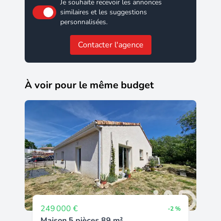
Je souhaite recevoir les annonces
similaires et les suggestions
personnalisées.
Contacter l'agence
À voir pour le même budget
249 000 €
-2 %
Maison 5 pièces 89 m²