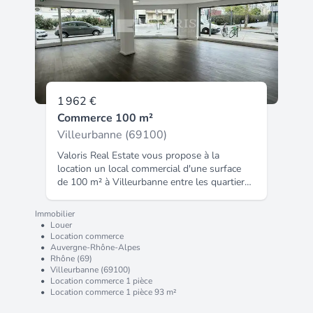
grande flexibilité d'aménagement pour
s'adapter parfaitement à vos besoins. Les
activités strictement commerciales ne sont
pas autorisées.
1 962 €
Commerce 100 m²
Villeurbanne (69100)
Valoris Real Estate vous propose à la
location un local commercial d'une surface
de 100 m² à Villeurbanne entre les quartiers
Gratte-Ciel et Cusset. Ce local en angle de
rue, à proximité immédiate du métro Flachet,
Immobilier
bénéficie d'un emplacement stratégique et
•
Louer
d'une belle visibilité. Situé dans un
•
Location commerce
•
Auvergne-Rhône-Alpes
environnement dynamique et commerçant, il
•
Rhône (69)
est idéalement desservi par les transports en
•
Villeurbanne (69100)
commun avec métro et bus accessibles à
•
Location commerce 1 pièce
quelques mètres. Contactez nous dès
•
Location commerce 1 pièce 93 m²
maintenant pour organiser une visite et