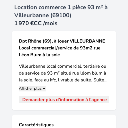
Location commerce 1 pièce 93 m² à
Villeurbanne (69100)
1 970 €
CC /mois
Dpt Rhône (69), à louer VILLEURBANNE
Local commercial/service de 93m2 rue
Léon Blum à la soie
Villeurbanne local commercial, tertiaire ou
de service de 93 m² situé rue léom blum à
la soie, face au kfc, livrable de suite. Suite
arrêt d'activité, contrairement aux autres
Afficher plus
locaux disponibles, celui ci est livré agencé,
Demander plus d'information à l'agence
il y a eu plus de 100k€ de travaux. Un pas
de porte de 20000€ht sera donc demandé,
mais largement compensé possibilité de
tertiaire, commerces ou activités de service
Caractéristiques