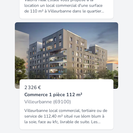
location un local commercial d'une surface
de 110 m² à Villeurbanne dans le quartier
très recherché des Gratte-Ciel. Ce local en
bon état bénéficie d'un emplacement
stratégique sur un axe passant et offre une
très belle visibilité. Il se développe sur
110.25 m² en rez-de-chaussée, dispose d'un
accès sur rue et d'une porte d'accès sur le
côté du local. Il est parfaitement adapté pour
un commerce de détail ou activité de
services, avec la possibilité d'installation
d'une gaine d'extraction pour une activité de
restauration. Disponibilité immédiate !
Contactez nous pour organiser une visite et
découvrir tout le potentiel de ce local.
2 326 €
Commerce 1 pièce 112 m²
Villeurbanne (69100)
Villeurbanne local commercial, tertiaire ou de
service de 112,40 m² situé rue léom blum à
la soie, face au kfc, livrable de suite. Les
locaux seront livrés brut de béton et fluide