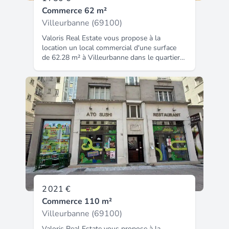
Commerce 62 m²
Villeurbanne (69100)
Valoris Real Estate vous propose à la
location un local commercial d'une surface
de 62.28 m² à Villeurbanne dans le quartier
des Gratte-Ciel. Emplacement idéal pour ce
local situé sur un axe passant et qui offre
une exposition idéale avec un flux piéton et
véhicules tout au long de la journée. Il est
idéalement desservi par le réseau de
transports en commun avec bus et métro à
quelques minutes. Disponibilité immédiate !
Contactez nous pour organiser une visite et
découvrir tout le potentiel de ce local
commercial.
2 021 €
Commerce 110 m²
Villeurbanne (69100)
Valoris Real Estate vous propose à la