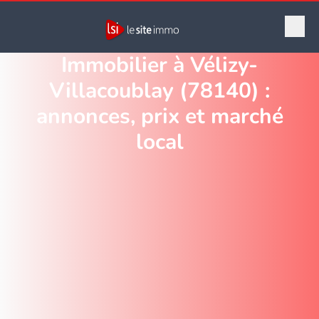
Immobilier à Vélizy-
Villacoublay (78140) :
annonces, prix et marché
local