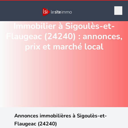
Immobilier à Sigoulès-et-
Flaugeac (24240) : annonces,
prix et marché local
Annonces immobilières à Sigoulès-et-
Flaugeac (24240)