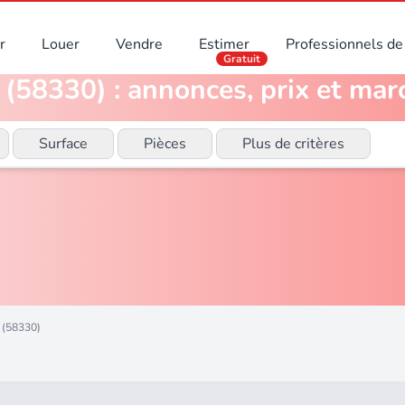
r
Louer
Vendre
Estimer
Professionnels de 
Gratuit
 (58330) : annonces, prix et mar
Surface
Pièces
Plus de critères
 (58330)
)