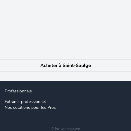
€ Découvrez cette charmante maison de village, offrant une surface habi
onnel et son état général bon. En rez-de-chaussée, vous bénéficierez d'u
À l'étage, une grande chambre vous attend, accompagnée d'une salle d'ea
entaire pour optimiser l'espace selon vos besoins. L'environnement est 
uotidienne agréable et accessible. Cette maison, libre de suite, ne néces
en fonctionnel dans un cadre paisible, cette maison saura répondre à vo
Acheter à Saint-Saulge
e bien. Les informations sur les risques auxquels ce bien est exposé sont 
Professionnels
Extranet professionnel
Nos solutions pour les Pros
© lesiteimmo.com