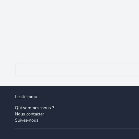
22 000 €
Saint Saulge - MAISON COEUR VILLAGE
Saint-Saulge
(58330)
À vendre - Maison de village à Saint Saulge - 22 000 
cette propriété se distingue par son agencement foncti
ouverte, idéale pour profiter de moments conviviaux. 
grenier, aménageable, représente un potentiel supplém
accès facile aux transports en commun, rendant la vie q
rapidement. Pour toute personne à la recherche d'un bi
organiser une visite et découvrir tout le potentiel de c
Lesiteimmo
Qui sommes-nous ?
Nous contacter
Suivez-nous