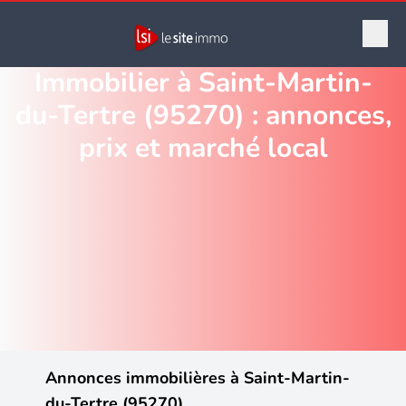
Immobilier à Saint-Martin-
du-Tertre (95270) : annonces,
prix et marché local
Annonces immobilières à Saint-Martin-
du-Tertre (95270)