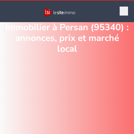
Immobilier à Persan (95340) :
annonces, prix et marché
local