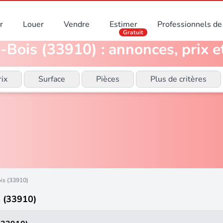
r
Louer
Vendre
Estimer
Professionnels de 
Gratuit
-Bois (33910) : annonces, prix e
rix
Surface
Pièces
Plus de critères
is (33910)
s (33910)