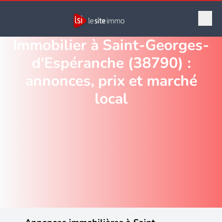
Immobilier à Saint-Georges-
d'Espéranche (38790) :
annonces, prix et marché
local