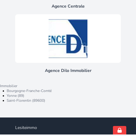
Agence Centrale
Agence Dilo Immobilier
Immobilier
•
Bourgogne-Franche-Comté
•
Yonne (89)
•
Saint-Florentin (89600)
Lesiteimmo