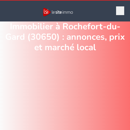
Immobilier à Rochefort-du-
Gard (30650) : annonces, prix
et marché local