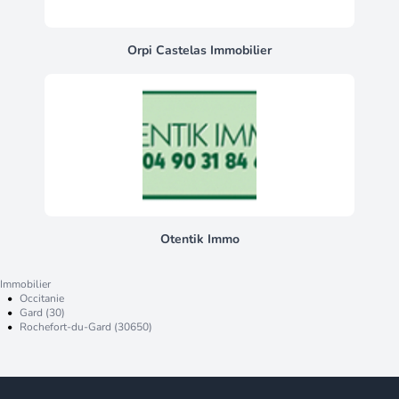
Orpi Castelas Immobilier
Otentik Immo
Immobilier
•
Occitanie
•
Gard (30)
•
Rochefort-du-Gard (30650)