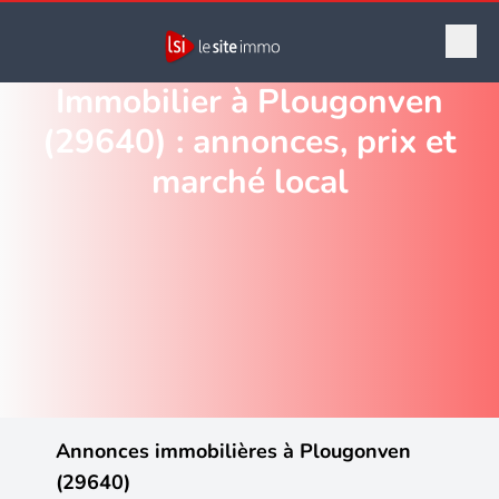
Immobilier à Plougonven
(29640) : annonces, prix et
marché local
Annonces immobilières à Plougonven
(29640)