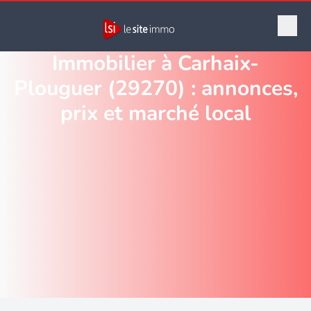
Immobilier à Carhaix-
Plouguer (29270) : annonces,
prix et marché local