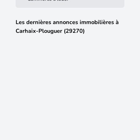
Les dernières annonces immobilières à
Carhaix-Plouguer (29270)
19
18
179 000 €
106 00
Vente Maison/villa 8 pièces
Vente M
Carhaix-Plouguer
(29270)
Carhaix