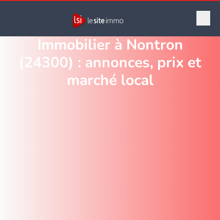
Immobilier à Nontron
(24300) : annonces, prix et
marché local