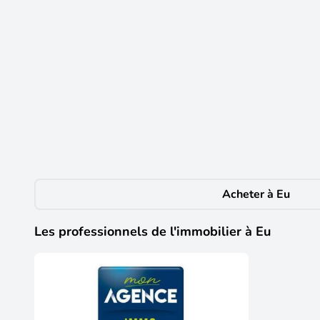
1
55 000 €
À vendre, fonds de commerce de bar-brasserie 
Eu
(76260)
À vendre, fonds de commerce de bar-brasserie situé en pl
160 m² cuisine équipée : piano, hotte, chambre froide, 
adoucisseur, un atelier, deux garages parking privatif : 
euros par mois, foncier compris (bail 3-6-9) prix de ven
acquéreur (50 000  hors honoraires) les informations 
visites : isabelle olivier maison - 06 46 64 82 10 - vi
Acheter à Eu
responsabilité de isabelle olivier maison, mandataire 
Les professionnels de l'immobilier à Eu