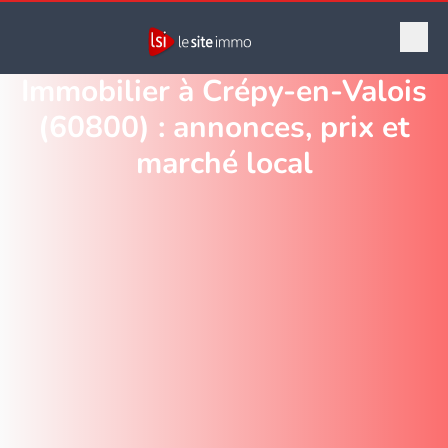
Immobilier à Crépy-en-Valois
(60800) : annonces, prix et
marché local