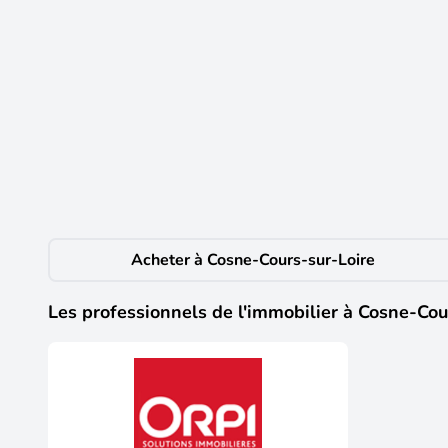
6
349 €
CC /mois
Appartement À Louer
Cosne-Cours-sur-Loire
(58200)
Appartement comprenant salon / chambre, cuisine équip
325 euros + charges 24 euros (eau 9 € et 15 € taxe d
Acheter à Cosne-Cours-sur-Loire
Les professionnels de l'immobilier à Cosne-Cou