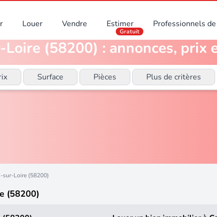
r
Louer
Vendre
Estimer
Professionnels de 
Gratuit
Loire (58200) : annonces, prix 
rix
Surface
Pièces
Plus de critères
-sur-Loire (58200)
e (58200)