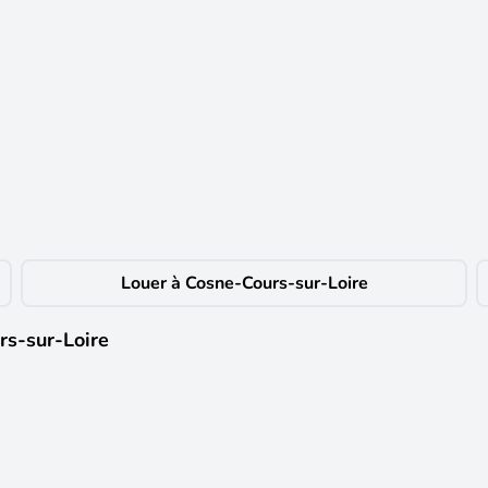
ée aménagée, salle d'eau, wc indépendant, tout à l'égout fibre installé
'enlèvement des ordures ménagères) + dépôt de garantie 325 euros + hon
Louer à Cosne-Cours-sur-Loire
rs-sur-Loire