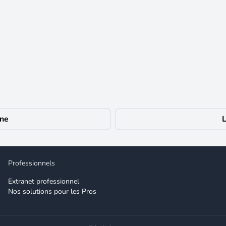
de la mairie, le programme les balcons du centre ouvre ses portes dans l
es, marché hebdomadaire, centre commercial, sentiers pédestres, ligne d
ièce de vie de 31.20 m² avec cuisine meublée, ouverte sur une loggia de
 Stationnement privatif en sous-sol chauffage individuel au gaz loyer =
ône
L
Professionnels
Extranet professionnel
Nos solutions pour les Pros