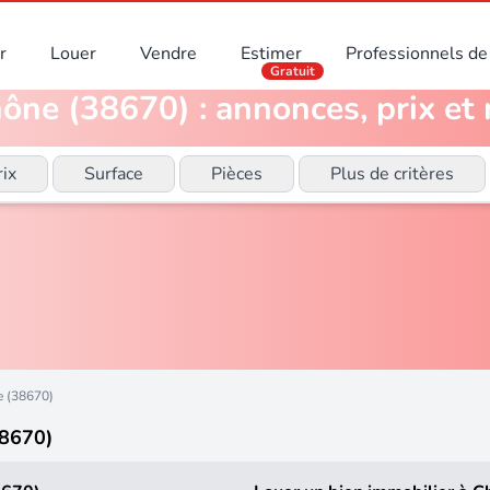
r
Louer
Vendre
Estimer
Professionnels de 
Gratuit
ône (38670) : annonces, prix et 
rix
Surface
Pièces
Plus de critères
 (38670)
38670)