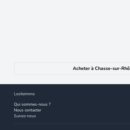
818 €
CC /mois
Chasse-sur-Rhône
(38670)
Pinel - chasse sur rhone, rue de la république, voisin 
essentiel au quotidien se trouve autour de vous : écol
de la résidence, ce t3 de 65.50 m² se compose d'une p
11.30 m² et d'une salle de bains avec wc indépendants.
Acheter à Chasse-sur-Rh
Lesiteimmo
Qui sommes-nous ?
Nous contacter
Suivez-nous