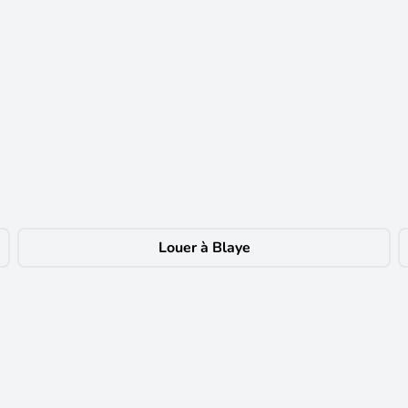
ve de 42 m². Avec cour privee, parking. Comprenant sejour, salon, cuisi
5 56 04 04 04 fd 220 euro - mis a jour le 07 / 08 / 26 - loyer hors char
Louer à Blaye