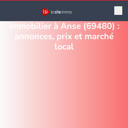
Immobilier à Anse (69480) :
annonces, prix et marché
local