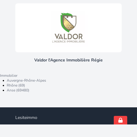
19373 - Les informations sur les
risques auxquels ce bien est exposé
sont disponibles sur le site
Géorisques : .
Valdor l'Agence Immobilière Régie
Immobilier
•
Auvergne-Rhône-Alpes
•
Rhône (69)
•
Anse (69480)
Lesiteimmo
Qui sommes-nous ?
Nous contacter