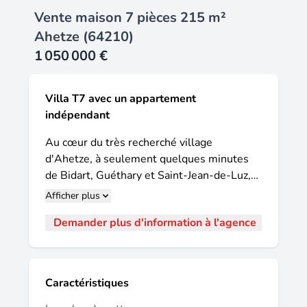
Vente maison 7 pièces 215 m²
Ahetze (64210)
1 050 000 €
Villa T7 avec un appartement
indépendant
Au cœur du très recherché village
d'Ahetze, à seulement quelques minutes
de Bidart, Guéthary et Saint-Jean-de-Luz,
découvrez cette magnifique villa basque
Afficher plus
contemporaine et fonctionnelle construite
Demander plus d'information à l'agence
en 2021, bénéficiant encore de la garantie
décennale. Implantée sur un terrain de 1
455 m², cette propriété de 182 m² séduit
par ses volumes généreux, sa luminosité
Caractéristiques
exceptionnelle grâce à son exposition plein