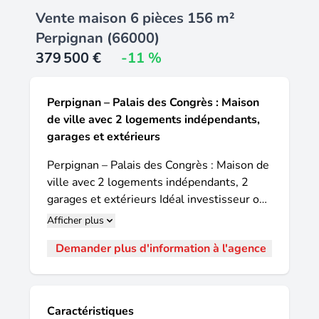
Vente maison 6 pièces 156 m²
Perpignan (66000)
379 500 €
-11 %
Perpignan – Palais des Congrès : Maison
de ville avec 2 logements indépendants,
garages et extérieurs
Perpignan – Palais des Congrès : Maison de
ville avec 2 logements indépendants, 2
garages et extérieurs Idéal investisseur ou
famille ! Située dans le quartier prisé du
Afficher plus
Palais des Congrès, cette maison de ville se
Demander plus d'information à l'agence
compose de 2 appartements indépendants
avec entrées séparées, compteurs
individuels (eau et électricité) et garages
privatifs. RDC surélevé – T4 (76,85 m²)
Caractéristiques