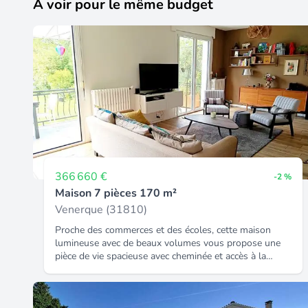
À voir pour le même budget
366 660 €
-2 %
Maison 7 pièces 170 m²
Venerque (31810)
Proche des commerces et des écoles, cette maison
lumineuse avec de beaux volumes vous propose une
pièce de vie spacieuse avec cheminée et accès à la
terrasse depuis laquelle vous aurez une vue sur le
jardin et la piscine. Idéale pour une vie de famille avec
ses 6 chambres. Possibilité de créer un espace avec