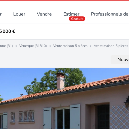
r
Louer
Vendre
Estimer
Professionnels de 
Gratuit
5 000 €
nne (31)
•
Venerque (31810)
•
Vente maison 5 pièces
•
Vente maison 5 pièces
Nouve