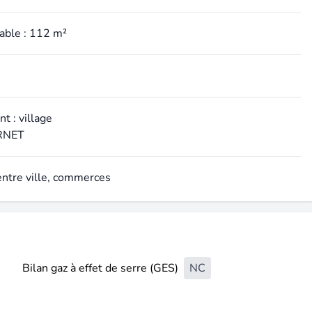
table : 112 m²
t : village
ERNET
entre ville, commerces
Bilan gaz à effet de serre (GES)
NC