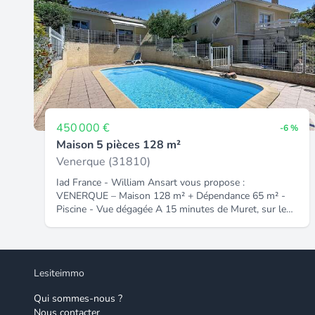
une entrée indépendante Honoraires inclus dans le
prix : 4.76%.
450 000 €
-6 %
Maison 5 pièces 128 m²
Venerque (31810)
Iad France - William Ansart vous propose :
VENERQUE – Maison 128 m² + Dépendance 65 m² -
Piscine - Vue dégagée A 15 minutes de Muret, sur les
hauteurs de Venerque, dans un environnement
résidentiel calme, découvrez cette propriété offrant
une belle vue dégagée et un fort potentiel d'utilisation.
La maison principale de plain-pied développe 128 m²
Lesiteimmo
avec un séjour lumineux en double exposition ouvert
sur une grande terrasse en L, une cuisine semi-
Qui sommes-nous ?
ouverte avec cellier et buanderie, 4 chambres avec
Nous contacter