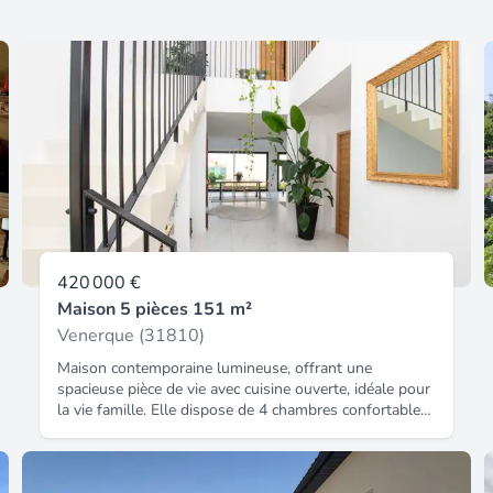
420 000 €
Maison 5 pièces 151 m²
Venerque (31810)
Maison contemporaine lumineuse, offrant une
spacieuse pièce de vie avec cuisine ouverte, idéale pour
la vie famille. Elle dispose de 4 chambres confortables
dont une suite parentale. Fonctionnelle et agréable à
vivre, elle bénéficie d'un emplacement privilégié à deux
pas des commerces, écoles et commodités accesible à