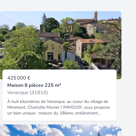
425 000 €
Maison 8 pièces 225 m²
Venerque (31810)
À huit kilomètres de Venerque, au coeur du village de
Miremont, Charlotte Monier / IMMOJOY, vous propose
un bien unique : maison du 18ième, entièrement
restaurée donnant sur un charmant jardin avec double
garage et dépendance. L'ensemble est
insoupçonnable. L'âme de cette maison se découvre