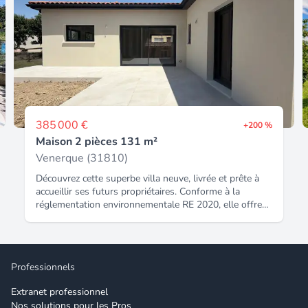
pied. Honoraires inclus dans le prix : 5%.
385 000 €
+200 %
Maison 2 pièces 131 m²
Venerque (31810)
Découvrez cette superbe villa neuve, livrée et prête à
accueillir ses futurs propriétaires. Conforme à la
réglementation environnementale RE 2020, elle offre
des prestations modernes et une excellente
performance énergétique (DPE A). D'une surface
habitable d'environ 130 m², cette maison lumineuse se
compose d'une vaste pièce de vie de 50 m², idéale
Professionnels
pour recevoir famille et amis, avec de beaux volumes
et une agréable ouverture sur l'extérieur. L'espace nuit
Extranet professionnel
comprend 4 chambres, dont une belle suite parentale
Nos solutions pour les Pros