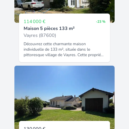
114 000 €
-23 %
Maison 5 pièces 133 m²
Vayres (87600)
Découvrez cette charmante maison
individuelle de 133 m², située dans le
pittoresque village de Vayres. Cette propriété
pleine de caractère offre un potentiel
exceptionnel pour ceux qui souhaitent la
rénover selon leurs goûts. Elle dispose de 4
chambres spacieuses et d'un salon
accueillant. Profitez de la tranquillité d'un
jardin privé, parfait pour les moments de
détente. Cette maison est proposée à un prix
attractif de 140 000 EUR. Ne manquez pas
cette opportunité unique d'investir dans une
belle bâtisse au cœur d'un joli parc.
Contactez-nous pour plus d'informations ou
pour planifier une visite dès aujourd'hui !
Référence agence : 244.