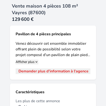
Vente maison 4 pièces 108 m²
Vayres (87600)
129 600 €
Pavillon de 4 pièces principales
Venez découvrir cet ensemble immobilier
offrant plein de possibilité selon votre
projet composé d'un pavillon de plain pied
de 3 chambres à remettre au goût du jour,
Afficher plus
un studio indépendant, une grange avec son
Demander plus d'information à l'agence
entrée indépendante. Situé sur un joli parc
arboré de 1000 m². Honoraires inclus dans
le prix : 8%. Logement à consommation
énergétique excessive : classe F.
Caractéristiques
Les plus de cette annonce