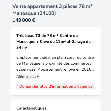
Vente appartement 3 pièces 78 m²
Manosque (04100)
149 000 €
Trés beau T3 de 78 m²  Centre de
Manosque + Cave de 12m² et Garage de
34 m²
Emplacement idéal en plein cœur du centre
de Manosque, à proximité des commerces
et services. Appartement rénové en 2016,
offrant de beaux volumes et une belle
Afficher plus
luminosité. Deux trés belles chambres
Demander plus d'information à l'agence
d'environ 11 et 12 m² avec dressings.
Garage de 34 m² avec fenêtre : idéal pour
un projet d'aménagement en studio ou T2
indépendant. Le bien comprend 3 lots, et il
Caractéristiques