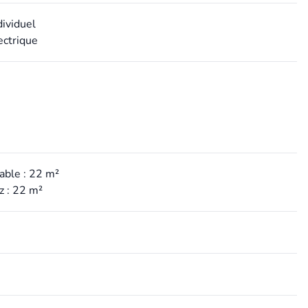
dividuel
ectrique
able : 22 m²
z : 22 m²