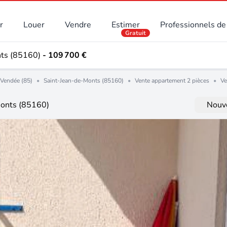
r
Louer
Vendre
Estimer
Professionnels de 
Gratuit
nts (85160)
- 109 700 €
Vendée (85)
•
Saint-Jean-de-Monts (85160)
•
Vente appartement 2 pièces
•
Ve
Monts (85160)
Nouve