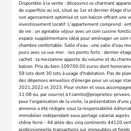
Disponible à la vente : découvrez ce charmant appart
de superficie au sol, situé au 1er et dernier étage d'
son agencement optimisé et son balcon offrant une vu
investissement locatif. L'appartement comprend : en
de vie : un agréable séjour avec un coin cuisine fonct
espace supplémentaire idéal pour aménager un coin n
chambre confortable. Salle d'eau : une salle d'eau mo
jours avec sa vue mer. -les points forts : dernier ét
cachet : la mezzanine apporte du volume et du charme 
balcon. Prix du bien 109700.00 euros dont honoraires
59 lots dont 30 lots à usage d'habitation. Pas de pla
des dépenses annuelles d'énergie pour un usage sta
2021,2022 et 2023. Pour visiter et vous accompagner
11 08 ou, par courriel à f.camito@proprietes-privees.c
pour l'organisation de la visite, la présentation d'u
annonce a été rédigée sous la responsabilité éditorial
immobilier indépendant sous portage salarial auprès d
chêne ferré - 44 allée des cinq continents 44120 ve
professionnelle transactions sur immeubles et fonds