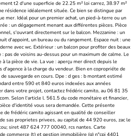
ement t2 d'une superficie de 22.25 m² loi carrez, 38.97 m²
une résidence idéalement située. Ce bien se distingue par
e mer. Idéal pour un premier achat, un pied-à-terre ou un
trée : un dégagement menant aux différentes pièces. Pièce
ionnel, s'ouvrant directement sur le balcon. Mezzanine : un
uit d'appoint, un bureau ou du rangement. Espace nuit : une
derne avec wc. Extérieur : un balcon pour profiter des beaux
age : pas de voisins au-dessus pour un maximum de calme. Le
à la pièce de vie. La vue : aperçu mer direct depuis le
 d'agence à la charge du vendeur. Bien en copropriéte de
n de sauvegarde en cours. Dpe : d ges : b montant estimé
ndard entre 590 et 840 euros indexées aux années
 dans votre projet, contactez frédéric camito, au 06 81 35
om. Selon l'article l. 561.5 du code monétaire et financier,
ne pièce d'identité vous sera demandée. Cette présente
e de frédéric camito agissant en qualité de conseiller
e sas proprietes privees, au capital de 44 920 euros, zac le
rtou; siret 487 624 777 00040, rcs nantes. Carte
 de commerce (t) et gestion immobilière (g) n°cpi 4401