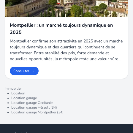
Montpellier : un marché toujours dynamique en
2025
Montpellier confirme son attractivité en 2025 avec un marché
toujours dynamique et des quartiers qui continuent de se
transformer. Entre stabilité des prix, forte demande et
nouvelles opportunités, la métropole reste une valeur sûre
pour acheter ou investir. Dans ce contexte local très actif,
l’agence Alpaca Immobilier rejoint lesiteimmo.com et renforce
Consulter
encore notre présence sur les secteurs Port Marianne, Richter
et Aiguelongue.
Immobilier
•
Location
•
Location garage
•
Location garage Occitanie
•
Location garage Hérault (34)
•
Location garage Montpellier (34)