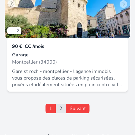
2
90 €
CC /mois
Garage
Montpellier (34000)
Gare st roch - montpellier - l'agence immobis
vous propose des places de parking sécurisées,
privées et idéalement situées en plein centre ville
! Elles sont à proximité immédiate du tram, à 2
minutes à pieds de la gare st roch, de la place de
la comédie et de l'observatoire. Vous pourrez
1
2
Suivant
profiter de places de parking en rez-de-chaussée
et en sous-sol. À partir de 270€ par trimestre ttc.
Contactez immobis au 04 67 60 31 60 pour plus
d'informations. Loyer : 90.00 € * honoraires