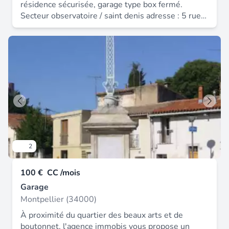
résidence sécurisée, garage type box fermé.
Secteur observatoire / saint denis adresse : 5 rue
castilhon 34000 montpellier disponible
rapidement loyer : 110.00 € * dont provision sur
charges : 5 € par mois (régularisation annuelle)
honoraires charge locataire : 105 € ttc dépôt de
garantie : 105 € les informations sur les risques
auxquels ce bien est exposé sont disponibles sur
le site georisques. Gouv. Fr.
2
100 €
CC /mois
Garage
Montpellier (34000)
À proximité du quartier des beaux arts et de
boutonnet, l'agence immobis vous propose un