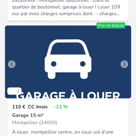
Exclusivité ! Montpellier boutonnet ! Dans le
quartier de boutonnet, garage à louer ! Loyer 109
eur par mois charges comprises dont : - charges
locatives (provisions avec régularisation annuelle)
Prix en baisse
: 6 eur par mois - disponibilité : 19 / 06 / 2026 -
avenue bouisson bertrand - acteur sud 04 67 03
03 88.
2
110 €
CC /mois
-13 %
Garage 15 m²
Montpellier (34000)
À louer, montpellier centre, en sous-sol d'une