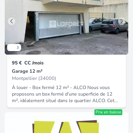
3
95 €
CC /mois
Garage 12 m²
Montpellier (34000)
À louer - Box fermé 12 m² - ALCO Nous vous
proposons un box fermé d'une superficie de 12
m², idéalement situé dans le quartier ALCO. Cet
espace peut être utilisé aussi bien pour le
Prix en baisse
stationnement d'un véhicule (voiture, moto) que
pour du stockage. Usage commercial interdit.
Disponible dès le 9 avril 2026.