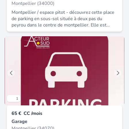
Montpellier (34000)
Montpellier / espace pitot - découvrez cette place
de parking en sous-sol située à deux pas du
peyrou dans le centre de montpellier. Elle est
idéalement située, et proche de toutes
commodités. Contactez vite l'agence immobis au
04 67 60 31 60 loyer : 94.00 € * dont provision
sur charges : 29 € par mois (régularisation
annuelle) honoraires charge locataire : 65 € ttc
dépôt de garantie : 65 €.
1
65 €
CC /mois
Garage
Montpellier (34070)