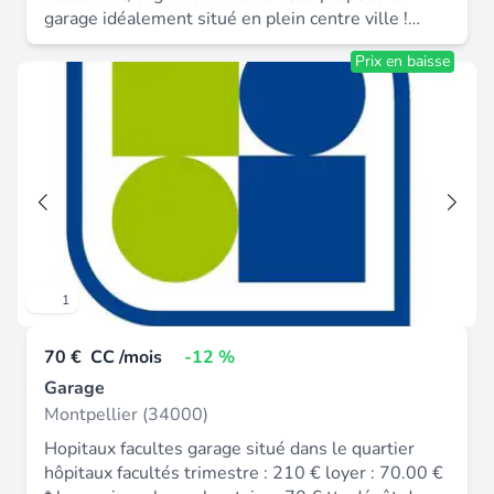
garage idéalement situé en plein centre ville !
Contactez immobis au 04 67 60 31 60 pour plus
Prix en baisse
d'informations. Loyer : 100 € / mois soit 300 € /
trimestre. Loyer : 100.00 € * honoraires charge
locataire : 100 € ttc dépôt de garantie : 200 €.
1
70 €
CC /mois
-12 %
Garage
Montpellier (34000)
Hopitaux facultes garage situé dans le quartier
hôpitaux facultés trimestre : 210 € loyer : 70.00 €