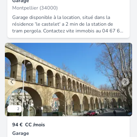
Garage
Montpellier (34000)
Garage disponible à la location, situé dans la
résidence 'le castelet' a 2 min de la station de
tram pergola. Contactez vite immobis au 04 67 60
31 60 pour plus d'informations. 80€ / mois et
240€ / trimestre. Loyer : 80.00 € * honoraires
charge locataire : 80 € ttc dépôt de garantie : 160
€.
2
94 €
CC /mois
Garage