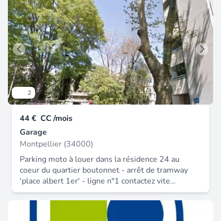
2
44 €
CC /mois
Garage
Montpellier (34000)
Parking moto à louer dans la résidence 24 au
coeur du quartier boutonnet - arrêt de tramway
'place albert 1er' - ligne n°1 contactez vite
immobis au 04 67 60 31 60 loyer : 44 € / mois
soit 132 € / trimestre. Loyer : 44.00 € *
honoraires charge locataire : 40 € ttc dépôt de