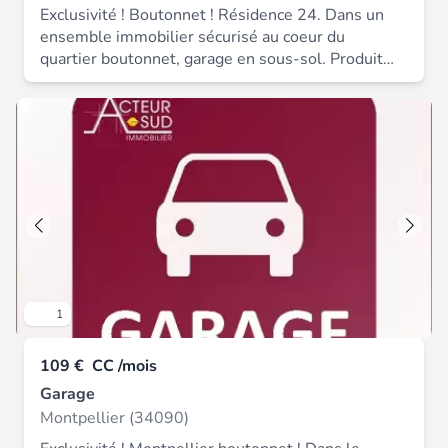
Exclusivité ! Boutonnet ! Résidence 24. Dans un
ensemble immobilier sécurisé au coeur du
quartier boutonnet, garage en sous-sol. Produit
rare ! À saisir ! Loyer 97.50 eur par mois -
disponibilité : 10 / 07 / 2026 - rue faubourg
boutonnet - acteur sud 04 67 03 03 88.
1
109 €
CC /mois
Garage
Montpellier (34090)