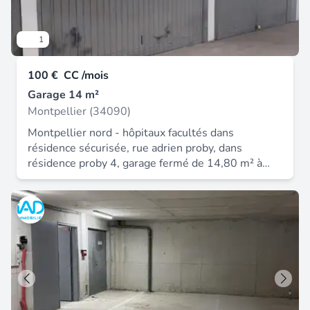
1
100 €
CC /mois
Garage 14 m²
Montpellier (34090)
Montpellier nord - hôpitaux facultés dans
résidence sécurisée, rue adrien proby, dans
résidence proby 4, garage fermé de 14,80 m² à
louer en sous-sol. Disponible à compter de mi
août 2026. Non soumis au dpe loyer : 100eur par
mois (dont 10eur de charges) honoraires à charge
locataire : 100eur dépôt de garantie : 100eur
n'hésitez pas à me contacter. Cif prades le lez -
shirley buch - o6 09 05 87 93 comptoir
immobilier de france - plus d'informations sur cif-
immo. Com - « les informations sur les risques
auxquels ce bien est exposé sont disponibles sur