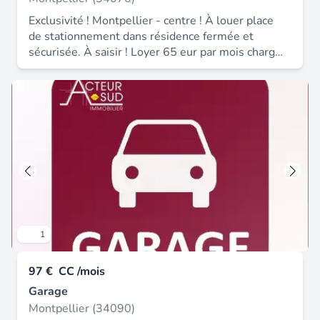
Exclusivité ! Montpellier - centre ! À louer place
de stationnement dans résidence fermée et
sécurisée. À saisir ! Loyer 65 eur par mois charges
comprises dont : - charges locatives (provisions
avec régularisation annuelle) : 5 eur par mois -
disponibilité : 20 / 07 / 2026 - rue anterrieu -
acteur sud 04 67 03 03 88.
1
97 €
CC /mois
Garage
Montpellier (34090)