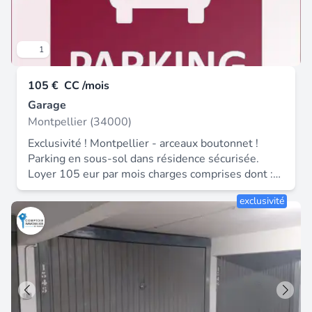
1
105 €
CC /mois
Garage
Montpellier (34000)
Exclusivité ! Montpellier - arceaux boutonnet !
Parking en sous-sol dans résidence sécurisée.
Loyer 105 eur par mois charges comprises dont : -
charges locatives (provisions avec régularisation
exclusivité
annuelle) : 10 eur par mois - disponibilité : 21 / 08
/ 2026 - rue 16 rue dahlia - acteur sud 04 67 03
03 88.