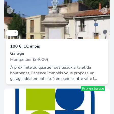
2
100 €
CC /mois
Garage
Montpellier (34000)
À proximité du quartier des beaux arts et de
boutonnet, l'agence immobis vous propose un
garage idéalement situé en plein centre ville !
Contactez immobis au 04 67 60 31 60 pour plus
Prix en baisse
d'informations. Loyer : 100 € / mois soit 300 € /
trimestre. Loyer : 100.00 € * honoraires charge
locataire : 100 € ttc dépôt de garantie : 200 €.