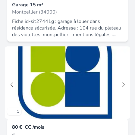
Garage 15 m²
Montpellier (34000)
Fiche id-sit27441g : garage à louer dans
résidence sécurisée. Adresse : 104 rue du plateau
des violettes, montpellier - mentions légales :
loyer cc (charges comprises) = 80 euros / mois -
modalités de règlement des charges :
prévisionnelles mensuelles avec régularisation
annuelle - honoraires à la charge du locataire :
165 euros - dépot de garantie : 80 euros - reseau
immo-diffusion castelnau le lez - pour plus
d'informations, contactez notre secrétariat au 09
74 53 13 81 (appel gratuit ou prix d'une
communication locale).
1
80 €
CC /mois