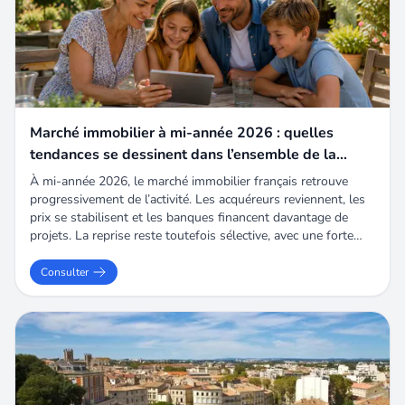
Marché immobilier à mi-année 2026 : quelles
tendances se dessinent dans l’ensemble de la
France ?
À mi-année 2026, le marché immobilier français retrouve
progressivement de l’activité. Les acquéreurs reviennent, les
prix se stabilisent et les banques financent davantage de
projets. La reprise reste toutefois sélective, avec une forte
attention portée au prix, au DPE et à la qualité des
logements.
Consulter