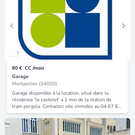
garantie : 88 € loyer : 44.00 € * honoraires charge
locataire : 44 € ttc dépôt de garantie : 88 € loyer :
44.00 € * honoraires charge locataire : 44 € ttc
dépôt de garantie : 88 €.
1
80 €
CC /mois
Garage
Montpellier (34000)
Garage disponible à la location, situé dans la
résidence 'le castelet' a 2 min de la station de
tram pergola. Contactez vite immobis au 04 67 60
31 60 pour plus d'informations. 80€ / mois et
240€ / trimestre. Loyer : 80.00 € * honoraires
charge locataire : 80 € ttc dépôt de garantie : 160
€.