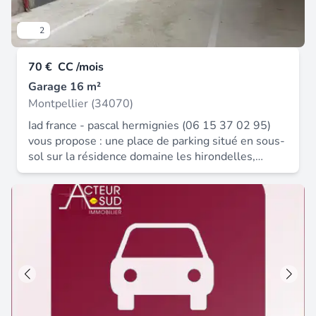
le site géorisques : ».
2
70 €
CC /mois
Garage 16 m²
Montpellier (34070)
Iad france - pascal hermignies (06 15 37 02 95)
vous propose : une place de parking situé en sous-
sol sur la résidence domaine les hirondelles,
quartier les sabines. La résidence est récente, elle
située à proximité du centre commercial super u.
L’accès au parking est sécurisé avec un badge.
Cette place est disponible à compte du 30 mai
2026 information d'affichage énergétique sur ce
bien : dpe ns indice et ges ns indice. Les
informations sur les risques auxquels ce bien est
exposé sont disponibles sur le site géorisques : .
La présente annonce immobilière a été rédigée
sous la responsabilité éditoriale de m. Pascal