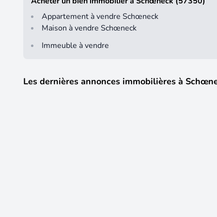
Acheter un bien immobilier à Schœneck (57350)
Appartement à vendre Schœneck
Maison à vendre Schœneck
Immeuble à vendre
Les dernières annonces immobilières à Schœn
2