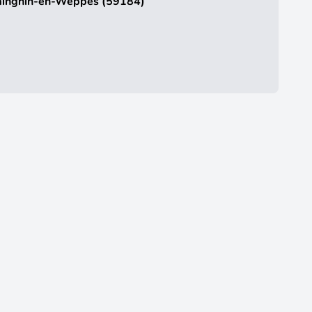
Sainghin-en-Weppes (59184)
19