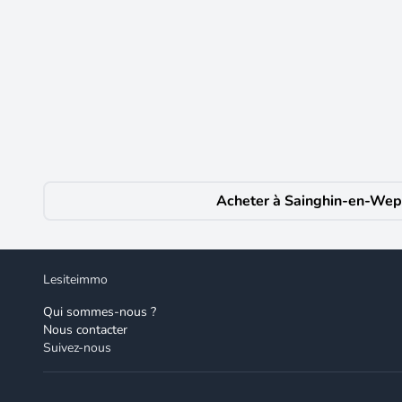
227 000 €
Vente Maison de ville 4 pièces
Sainghin-en-Weppes
(59184)
Iad France - Frédéric Janvier vous propose : Charman
offrant des prestations de qualité et un cadre de vie i
moderne. Dès l'entrée, vous serez accueilli par une a
à manger lumineuse, d'une salle de bain moderne, d'un
intimistes pour toute la famille. L'exposition sud de l
maison ne nécessite aucun travaux, ce qui vous perme
Acheter à Sainghin-en-We
un quartier calme de Sainghin-en-Weppes, vous bénéfic
équipements de confort tels que la fibre optique, le c
d'acquérir cette ravissante maison de ville rénovée, e
visite guidée. Honoraires d'agence à la charge du vende
Code monétaire et financier. Les informations sur les r
Lesiteimmo
: La présente annonce immobilière a été rédigée sous l
Qui sommes-nous ?
commercial de la SAS I@D France immatriculé au RSAC 
Nous contacter
France SAS.
Suivez-nous