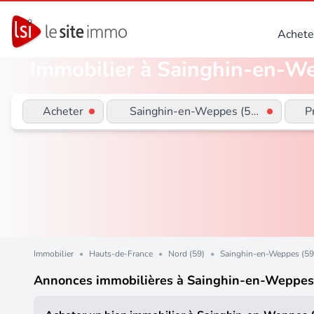
Achete
Immobilier à Sainghin-en-We
Acheter
Sainghin-en-Weppes (59184)
P
Immobilier
•
Hauts-de-France
•
Nord (59)
•
Sainghin-en-Weppes (5
Annonces immobilières à Sainghin-en-Weppes