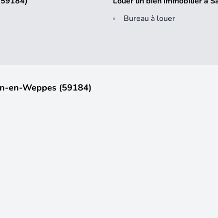
 (59184)
Louer un bien immobilier à 
Bureau à louer
hin-en-Weppes (59184)