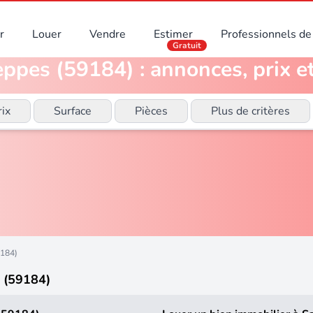
r
Louer
Vendre
Estimer
Professionnels de 
Gratuit
ppes (59184) : annonces, prix e
rix
Surface
Pièces
Plus de critères
9184)
 (59184)