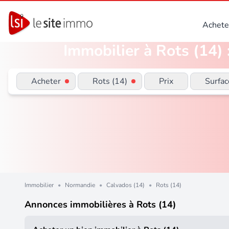
Achete
Immobilier à Rots (14) 
Acheter
Rots (14)
Prix
Surfac
Immobilier
•
Normandie
•
Calvados (14)
•
Rots (14)
Annonces immobilières à Rots (14)