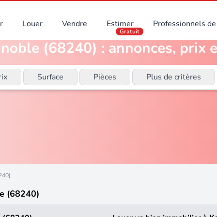
r
Louer
Vendre
Estimer
Professionnels de 
Gratuit
noble (68240) : annonces, prix e
rix
Surface
Pièces
Plus de critères
240)
e (68240)