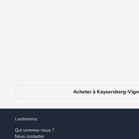
14
1 250 €
CC /mois
Appartement meublé 4/5 pièces
Kaysersberg-Vignoble
(68240)
À louer ? Superbe F4 meublé en duplex ? Kaysersberg 
appartement F4 meublé en duplex et dernier étage sans 
L'appartement se compose de : Une entrée, Une chambre
l'étage, un agréable coin lecture. Deux chambres suppl
la climatisation, d'un mobilier de qualité et d'un cadr
de parking privatives. Secteur calme et recherché. Un b
Acheter à Kaysersberg-Vign
plus de renseignements ou organiser une visite, conta
site Géorisques : Copropriété de 30 lots - dont 10 lots
Lesiteimmo
Qui sommes-nous ?
Nous contacter