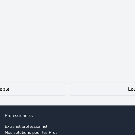
Situé au sein d'une petite copropriété, dans un environnement calme et
ascenseur, offrant des prestations de qualité et un confort de vie exce
 au rez-de-chaussée avec sa salle d'eau privative. Une belle cuisine en
émentaires. Une spacieuse salle de bains équipée d'une baignoire et d'u
e de vie alliant charme et modernité. Les plus : Appartement entièrement 
ien rare à la location, idéal pour les personnes recherchant un logement a
oble
Lo
ctez-nous 03 89 35 30 90 dès maintenant. Les informations sur les risqu
 habitation. Charges annuelles : 600.00 euros.
Professionnels
Extranet professionnel
Nos solutions pour les Pros