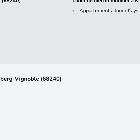
e (68240)
Louer un bien immobilier à 
Appartement à louer Kays
sberg-Vignoble (68240)