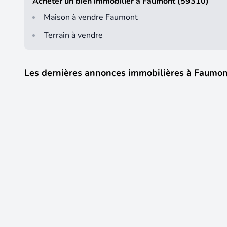
Acheter un bien immobilier à Faumont (59310)
Maison à vendre Faumont
Terrain à vendre
Les dernières annonces immobilières à Faumon
5
709 €
CC /mois