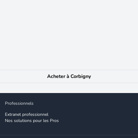
NY (58)
s au caractère ancien sur 1 421 m² de terrain attenant vous ouvre ses p
 de belle taille : 37,24 m² et 24,75 m², ce qui est confortable pour accue
u jardin. La superficie de la cuisine permet d'inclure une table pour dé
heminée foyer ouvert "économiseur de bûches". Le salon : une cheminée tu
votre disposition dont une petite en rez-de-chaussée pouvant servir de b
êle à bois (bûches). Sur le terrain une piscine hors sol, un abri en pierre
Acheter à Corbigny
 remise, garage, réserve Pour la découvrir, téléphonez au plus vite et pr
e : classe F Les informations sur les risques auxquels ce bien est exp
 - Votre agent commercial (RSAC N°449 588 516 - Greffe de NEVERS) M
Professionnels
Extranet professionnel
Nos solutions pour les Pros