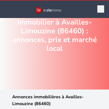
Immobilier à Availles-
Limouzine (86460) :
annonces, prix et marché
local
Annonces immobilières à Availles-
Limouzine (86460)