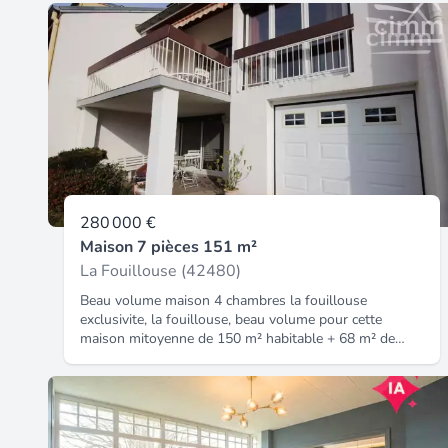
280 000 €
Maison 7 pièces 151 m²
La Fouillouse (42480)
Beau volume maison 4 chambres la fouillouse
exclusivite, la fouillouse, beau volume pour cette
maison mitoyenne de 150 m² habitable + 68 m² de
surface utile comprenant : au rdc : grande pièce,
buanderie, wc séparé, garage. Au premier étage :
cuisine accès grande terrasse, salle à manger, salon,
chambre, salle d'eau avec wc. Au deuxième : 3
chambres (plus possible), salle de bain avec wc.