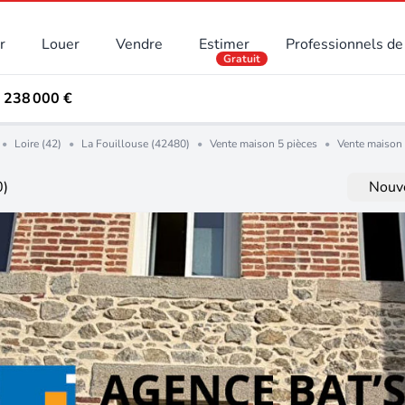
r
Louer
Vendre
Estimer
Professionnels de 
Gratuit
- 238 000 €
•
Loire (42)
•
La Fouillouse (42480)
•
Vente maison 5 pièces
•
Vente maison 
0)
Nouve