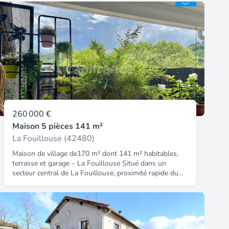
260 000 €
Maison 5 pièces 141 m²
La Fouillouse (42480)
Maison de village de170 m² dont 141 m² habitables,
terrasse et garage – La Fouillouse Situé dans un
secteur central de La Fouillouse, proximité rapide du
centre bourg, accès facile aux commerces, écoles et
services, bonne desserte vers les accès routiers. Cette
atypique et charmante maison de village d'environ 141
m² habitables (170 m² utile) séduit par sa douceur de
vivre et et ses espaces de vie a taille humaine. Vous